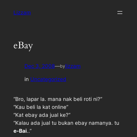
Skip
Lizzam
to
content
eBay
Dec 3, 2008
—
lizzam
by
in
Uncategorized
“Bro, lapar la. mana nak beli roti ni?”
“Kau beli la kat online”
“Kat ebay ada jual ke?”
“Kalau ada jual tu bukan ebay namanya. tu
e-Bai
..”