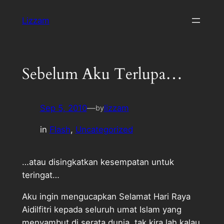
Skip
Lizzam
to
content
Sebelum Aku Terlupa…
Sep 5, 2010
—
lizzam
by
in
Flash
, 
Uncategorized
…atau disingkatkan kesempatan untuk
teringat…
Aku ingin mengucapkan Selamat Hari Raya
Aidilfitri kepada seluruh umat Islam yang
menyambut di serata dunia, tak kira lah kalau