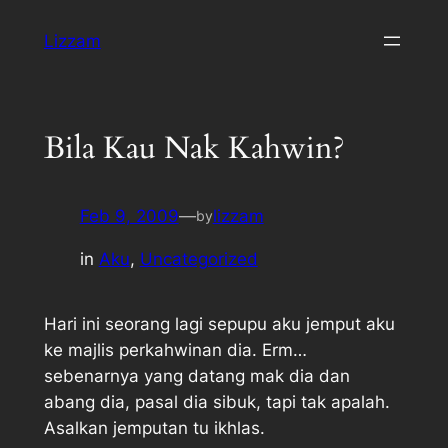
Skip
Lizzam
to
content
Bila Kau Nak Kahwin?
Feb 9, 2009
—
lizzam
by
in
Aku
, 
Uncategorized
Hari ini seorang lagi sepupu aku jemput aku
ke majlis perkahwinan dia. Erm…
sebenarnya yang datang mak dia dan
abang dia, pasal dia sibuk, tapi tak apalah.
Asalkan jemputan tu ikhlas.