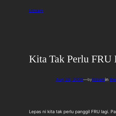
Skip
Lizzam
to
content
Kita Tak Perlu FRU 
Aug 26, 2009
—
lizzam
in
Ber
by
Lepas ni kita tak perlu panggil FRU lagi. Pa