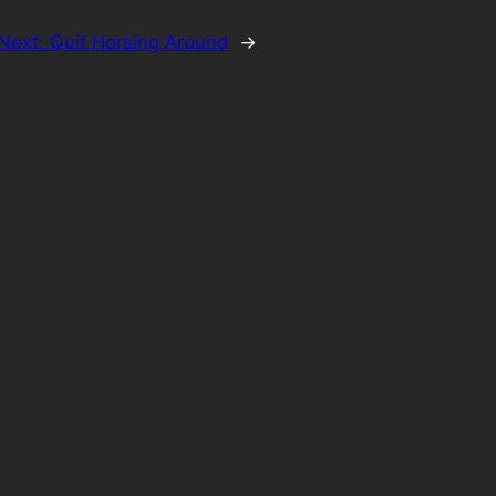
Next:
Quit Horsing Around
→