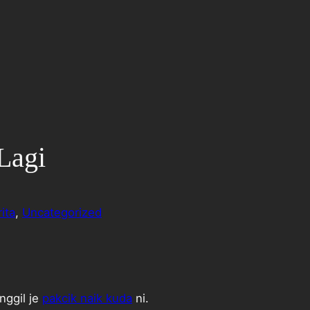
Lagi
ita
, 
Uncategorized
nggil je
pakcik naik kuda
ni.