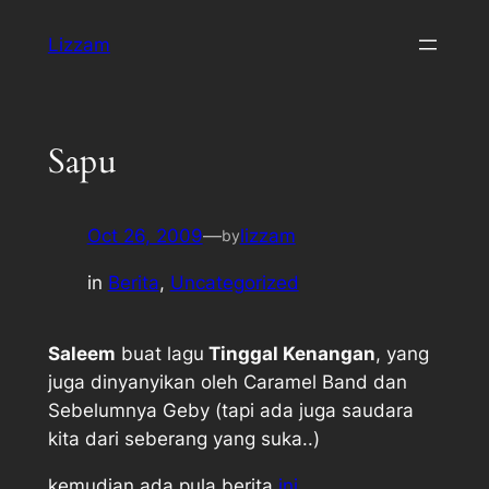
Skip
Lizzam
to
content
Sapu
Oct 26, 2009
—
lizzam
by
in
Berita
, 
Uncategorized
Saleem
buat lagu
Tinggal Kenangan
, yang
juga dinyanyikan oleh Caramel Band dan
Sebelumnya Geby (tapi ada juga saudara
kita dari seberang yang suka..)
kemudian ada pula berita
ini
.