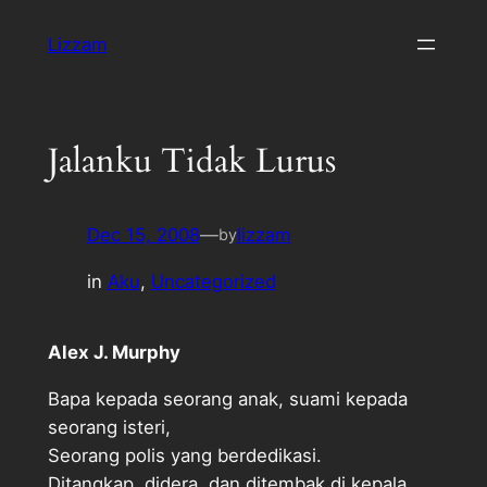
Skip
Lizzam
to
content
Jalanku Tidak Lurus
Dec 15, 2008
—
lizzam
by
in
Aku
, 
Uncategorized
Alex J. Murphy
Bapa kepada seorang anak, suami kepada
seorang isteri,
Seorang polis yang berdedikasi.
Ditangkap, didera, dan ditembak di kepala,