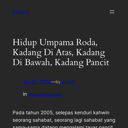
Skip
Lizzam
to
content
Hidup Umpama Roda,
Kadang Di Atas, Kadang
Di Bawah, Kadang Pancit
Jul 22, 2010
—
lizzam
by
in
Uncategorized
Pada tahun 2005, selepas kenduri kahwin
seorang sahabat, seorang lagi sahabat yang
sama-sama datang mengalami tayar pancit.