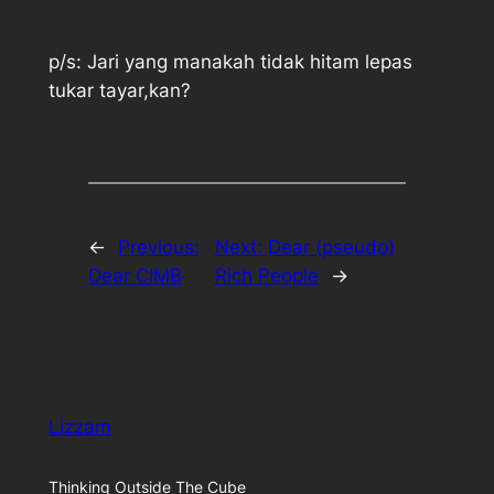
p/s: Jari yang manakah tidak hitam lepas
tukar tayar,kan?
←
Previous:
Next:
Dear (pseudo)
Dear CIMB
Rich People
→
Lizzam
Thinking Outside The Cube